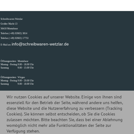
Schreibwaren Wetzlar
Großer Markt 13
56410 Montabaur
Telefon (+49) 02602) 3814
Telefax (+49) 02602) 17753
info@schreibwaren-wetzlar.de
E-Mail an:
Öffnungszeiten:
Montabaur
Montag - Freitag
9.00 - 18.00 Uhr
Samstag
9.00 - 15.00 Uhr
Öffnungszeiten:
Wirgas
Montag - Freitag
9.00 - 20.00 Uhr
Samstag
9.00 - 18.00 Uhr
Wir nutzen Cookies auf unserer Website. Einige von ihnen sind
essenziell für den Betrieb der Seite, während andere uns helfen,
Öffnungszeiten - Montabaur
S
chreibwaren Wetzlar
Öffnungszeiten - Wirges
diese Website und die Nutzererfahrung zu verbessern (Tracking
Montag - Freitag 9.00 - 18.00 Uhr
Großer Markt 13
Hermes Paketshop
Cookies). Sie können selbst entscheiden, ob Sie die Cookies
Samstag 9.00 - 14.00 Uhr
zulassen möchten. Bitte beachten Sie, dass bei einer Ablehnung
56410 Montabaur
Montag - Freitag 10.00 - 18.00 Uhr
womöglich nicht mehr alle Funktionalitäten der Seite zur
Telefon (+49) 02602) 3814
Samstag 10.00 - 16.00 Uhr
Verfügung stehen.