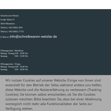
Schreibwaren Wetzlar
Großer Markt 13
56410 Montabaur
Telefon (+49) 02602) 3814
Telefax (+49) 02602) 17753
info@schreibwaren-wetzlar.de
E-Mail an:
Öffnungszeiten:
Montabaur
Montag - Freitag
9.00 - 18.00 Uhr
Samstag
9.00 - 15.00 Uhr
Öffnungszeiten:
Wirgas
Montag - Freitag
9.00 - 20.00 Uhr
Samstag
9.00 - 18.00 Uhr
Wir nutzen Cookies auf unserer Website. Einige von ihnen sind
essenziell für den Betrieb der Seite, während andere uns helfen,
Öffnungszeiten - Montabaur
S
chreibwaren Wetzlar
Öffnungszeiten - Wirges
diese Website und die Nutzererfahrung zu verbessern (Tracking
Montag - Freitag 9.00 - 18.00 Uhr
Großer Markt 13
Hermes Paketshop
Cookies). Sie können selbst entscheiden, ob Sie die Cookies
Samstag 9.00 - 14.00 Uhr
zulassen möchten. Bitte beachten Sie, dass bei einer Ablehnung
56410 Montabaur
Montag - Freitag 10.00 - 18.00 Uhr
womöglich nicht mehr alle Funktionalitäten der Seite zur
Telefon (+49) 02602) 3814
Samstag 10.00 - 16.00 Uhr
Verfügung stehen.